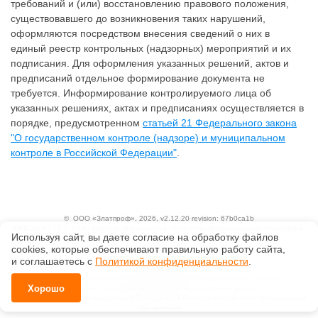
требований и (или) восстановлению правового положения,
существовавшего до возникновения таких нарушений,
оформляются посредством внесения сведений о них в
единый реестр контрольных (надзорных) мероприятий и их
подписания. Для оформления указанных решений, актов и
предписаний отдельное формирование документа не
требуется. Информирование контролируемого лица об
указанных решениях, актах и предписаниях осуществляется в
порядке, предусмотренном
статьей 21 Федерального закона
"О государственном контроле (надзоре) и муниципальном
контроле в Российской Федерации"
.
©
ООО «Златпроф»
, 2026, v2.12.20 revision: 67b0ca1b
ОКВЭД: 63.11.1, Коды видов деятельности в области информационных технологий:
Используя сайт, вы даете согласие на обработку файлов
1.01, 3.01
сооkiеs, которые обеспечивают правильную работу сайта,
Ценовая политика
Технологии
и соглашаетесь с
Политикой конфиденциальности
.
Исключительные авторские и смежные права принадлежат АО «Кодекс».
Хорошо
Положение по обработке и защите персональных данных
Справка о регистрации продуктов АО «Кодекс» в Реестре российского программного
обеспечения