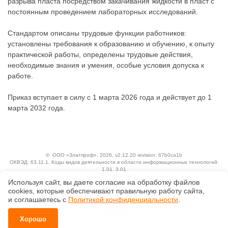
разрыва пласта посредством закачивания жидкости в пласт с
постоянным проведением лабораторных исследований.
Стандартом описаны трудовые функции работников:
установлены требования к образованию и обучению, к опыту
практической работы, определены трудовые действия,
необходимые знания и умения, особые условия допуска к
работе.
Приказ вступает в силу с 1 марта 2026 года и действует до 1
марта 2032 года.
©
ООО «Златпроф»
, 2026, v2.12.20 revision: 67b0ca1b
ОКВЭД: 63.11.1, Коды видов деятельности в области информационных технологий:
1.01, 3.01
Ценовая политика
Используя сайт, вы даете согласие на обработку файлов
Технологии
сооkiеs, которые обеспечивают правильную работу сайта,
Исключительные авторские и смежные права принадлежат АО «Кодекс».
и соглашаетесь с
Политикой конфиденциальности
.
Положение по обработке и защите персональных данных
Справка о регистрации продуктов АО «Кодекс» в Реестре российского программного
Хорошо
обеспечения