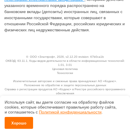
указанного временного порядка распространено на
банковские вклады (депозиты) иностранных лиц, связанных с
иностранными государствами, которые совершают в
отношении Российской Федерации, российских юридических и
физических лиц недружественные действия.
©
ООО «Златпроф»
, 2026, v2.12.20 revision: 67b0ca1b
ОКВЭД: 63.11.1, Коды видов деятельности в области информационных технологий:
1.01, 3.01
Ценовая политика
Технологии
Исключительные авторские и смежные права принадлежат АО «Кодекс».
Положение по обработке и защите персональных данных
Справка о регистрации продуктов АО «Кодекс» в Реестре российского программного
обеспечения
Используя сайт, вы даете согласие на обработку файлов
сооkiеs, которые обеспечивают правильную работу сайта,
и соглашаетесь с
Политикой конфиденциальности
.
Хорошо