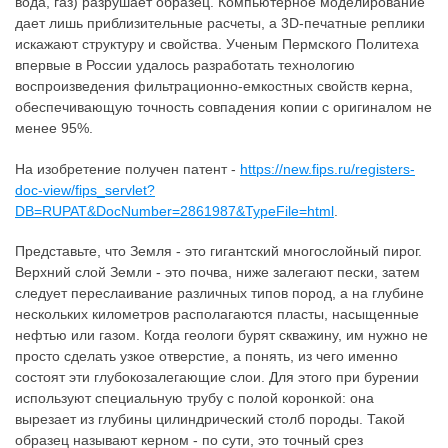
вода, газ) разрушает образец. Компьютерное моделирование
дает лишь приблизительные расчеты, а 3D-печатные реплики
искажают структуру и свойства. Ученым Пермского Политеха
впервые в России удалось разработать технологию
воспроизведения фильтрационно-емкостных свойств керна,
обеспечивающую точность совпадения копии с оригиналом не
менее 95%.
На изобретение получен патент -
https://new.fips.ru/registers-
doc-view/fips_servlet?
DB=RUPAT&DocNumber=2861987&TypeFile=html
.
Представьте, что Земля - это гигантский многослойный пирог.
Верхний слой Земли - это почва, ниже залегают пески, затем
следует переслаивание различных типов пород, а на глубине
нескольких километров располагаются пласты, насыщенные
нефтью или газом. Когда геологи бурят скважину, им нужно не
просто сделать узкое отверстие, а понять, из чего именно
состоят эти глубокозалегающие слои. Для этого при бурении
используют специальную трубу с полой коронкой: она
вырезает из глубины цилиндрический столб породы. Такой
образец называют керном - по сути, это точный срез