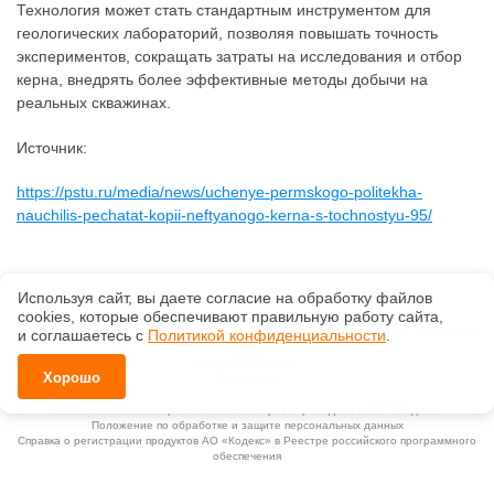
Технология может стать стандартным инструментом для
геологических лабораторий, позволяя повышать точность
экспериментов, сокращать затраты на исследования и отбор
керна, внедрять более эффективные методы добычи на
реальных скважинах.
Источник:
https://pstu.ru/media/news/uchenye-permskogo-politekha-
nauchilis-pechatat-kopii-neftyanogo-kerna-s-tochnostyu-95/
Используя сайт, вы даете согласие на обработку файлов
сооkiеs, которые обеспечивают правильную работу сайта,
©
ООО «Златпроф»
, 2026, v2.12.20 revision: 67b0ca1b
ОКВЭД: 63.11.1, Коды видов деятельности в области информационных технологий:
и соглашаетесь с
Политикой конфиденциальности
.
1.01, 3.01
Ценовая политика
Хорошо
Технологии
Исключительные авторские и смежные права принадлежат АО «Кодекс».
Положение по обработке и защите персональных данных
Справка о регистрации продуктов АО «Кодекс» в Реестре российского программного
обеспечения