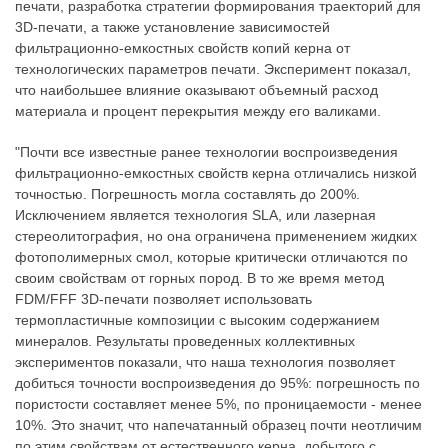
печати, разработка стратегии формирования траекторий для
3D-печати, а также установление зависимостей
фильтрационно-емкостных свойств копий керна от
технологических параметров печати. Эксперимент показал,
что наибольшее влияние оказывают объемный расход
материала и процент перекрытия между его валиками.
"Почти все известные ранее технологии воспроизведения
фильтрационно-емкостных свойств керна отличались низкой
точностью. Погрешность могла составлять до 200%.
Исключением является технология SLA, или лазерная
стереолитография, но она ограничена применением жидких
фотополимерных смол, которые критически отличаются по
своим свойствам от горных пород. В то же время метод
FDM/FFF 3D-печати позволяет использовать
термопластичные композиции с высоким содержанием
минералов. Результаты проведенных коллективных
экспериментов показали, что наша технология позволяет
добиться точности воспроизведения до 95%: погрешность по
пористости составляет менее 5%, по проницаемости - менее
10%. Это значит, что напечатанный образец почти неотличим
по этим свойствам от естественного керна, добытого с