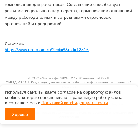
компенсаций для работников. Соглашение способствует
развитию социального партнерства, гармонизации отношений
между работодателями и сотрудниками отраслевых
организаций и предприятий.
Источник:
https://www.profatom.ru/?cat=8&nid=12816
©
ООО «Златпроф»
, 2026, v2.12.20 revision: 67b0ca1b
ОКВЭД: 63.11.1, Коды видов деятельности в области информационных технологий:
1.01, 3.01
Ценовая политика
Используя сайт, вы даете согласие на обработку файлов
Технологии
сооkiеs, которые обеспечивают правильную работу сайта,
и соглашаетесь с
Политикой конфиденциальности
.
Исключительные авторские и смежные права принадлежат АО «Кодекс».
Положение по обработке и защите персональных данных
Справка о регистрации продуктов АО «Кодекс» в Реестре российского программного
Хорошо
обеспечения