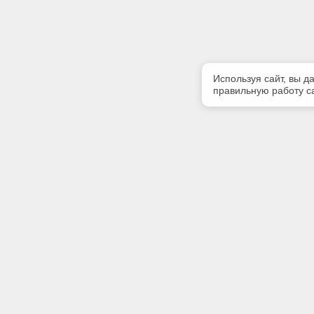
Используя сайт, вы д
правильную работу са
Полезная информация
Контакт
Контакты
Телефон
+7 (3513)
E-mail:
zlatinfor
Адрес:
456219, Р