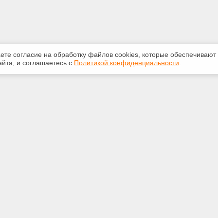
аете согласие на обработку файлов сооkiеs, которые обеспечивают
йта, и соглашаетесь с
Политикой конфиденциальности
.
ная информация
Сервисы
:
Специализированные онлайн-
издания
 69-05-71
Регулярная новостная рассылка
m@mail.ru
Служба поддержки пользователей
«Кодекс» и «Техэксперт»
Международные и зарубежные
оссия, Челябинская область, г.