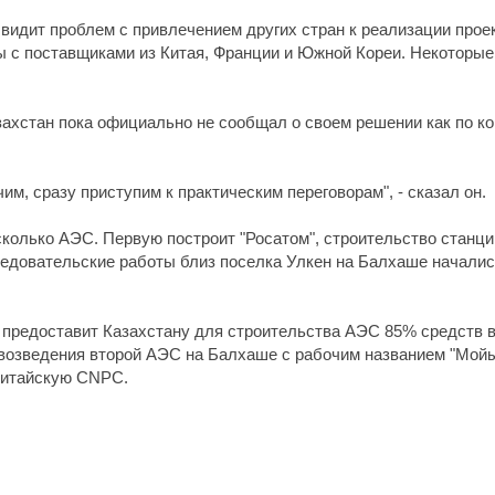
 видит проблем с привлечением других стран к реализации проек
ы с поставщиками из Китая, Франции и Южной Кореи. Некоторые 
захстан пока официально не сообщал о своем решении как по ко
м, сразу приступим к практическим переговорам", - сказал он.
сколько АЭС. Первую построит "Росатом", строительство станци
едовательские работы близ поселка Улкен на Балхаше начались
я предоставит Казахстану для строительства АЭС 85% средств 
 возведения второй АЭС на Балхаше с рабочим названием "Мойы
 китайскую CNPC.