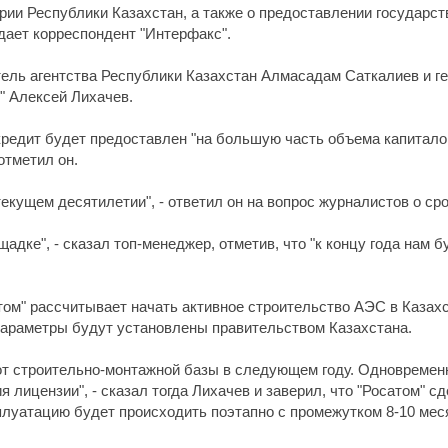
рии Республики Казахстан, а также о предоставлении государст
дает корреспондент "Интерфакс".
ель агентства Республики Казахстан Алмасадам Саткалиев и г
" Алексей Лихачев.
кредит будет предоставлен "на большую часть объема капиталов
отметил он.
текущем десятилетии", - ответил он на вопрос журналистов о сро
адке", - сказал топ-менеджер, отметив, что "к концу года нам б
ом" рассчитывает начать активное строительство АЭС в Казахс
 параметры будут установлены правительством Казахстана.
рот строительно-монтажной базы в следующем году. Одновременн
 лицензии", - сказал тогда Лихачев и заверил, что "Росатом" сд
сплуатацию будет происходить поэтапно с промежутком 8-10 ме