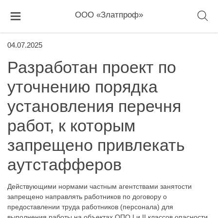
ООО «Златпроф»
04.07.2025
Разработан проект по
уточнению порядка
установления перечня
работ, к которым
запрещено привлекать
аутстафферов
Действующими нормами частным агентствами занятости
запрещено направлять работников по договору о
предоставлении труда работников (персонала) для
выполнения работы на объектах ОПО I и II классов опасности,