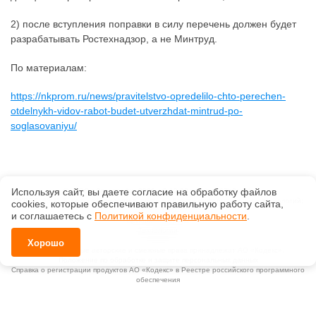
2) после вступления поправки в силу перечень должен будет
разрабатывать Ростехнадзор, а не Минтруд.
По материалам:
https://nkprom.ru/news/pravitelstvo-opredelilo-chto-perechen-
otdelnykh-vidov-rabot-budet-utverzhdat-mintrud-po-
soglasovaniyu/
Используя сайт, вы даете согласие на обработку файлов
©
ООО «Златпроф»
, 2026, v2.12.20 revision: 67b0ca1b
ОКВЭД: 63.11.1, Коды видов деятельности в области информационных технологий:
сооkiеs, которые обеспечивают правильную работу сайта,
1.01, 3.01
и соглашаетесь с
Политикой конфиденциальности
.
Ценовая политика
Технологии
Хорошо
Исключительные авторские и смежные права принадлежат АО «Кодекс».
Положение по обработке и защите персональных данных
Справка о регистрации продуктов АО «Кодекс» в Реестре российского программного
обеспечения