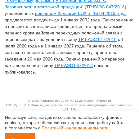
Техническому регламенту Таможенного союза "О
безопасности алкогольной продукции" (ТР ЕАЭС 047/2018)
,
утвержденных
решением Коллегии ЕЭК от 16.04.2019 года
,
предлагается продлить до 1 января 2032 года. Одновременно
в пояснительной записке сообщается, что предлагаемый
перенос срока действия переходных положений связан с
переносом даты вступления в силу
ТР ЕАЭС 047/2018
с 1
июля 2026 года на 1 января 2027 года. Решение об этом,
согласно пояснительной записке к проекту, принято на
заседании 20 мая 2026 года. Однако решений о переносе
даты вступления в силу
ТР ЕАЭС 047/2018
пока не
публиковалось.
©
ООО «Златпроф»
, 2026, v2.12.20 revision: 67b0ca1b
ОКВЭД: 63.11.1, Коды видов деятельности в области информационных технологий:
1.01, 3.01
Ценовая политика
Используя сайт, вы даете согласие на обработку файлов
Технологии
сооkiеs, которые обеспечивают правильную работу сайта,
Исключительные авторские и смежные права принадлежат АО «Кодекс».
и соглашаетесь с
Политикой конфиденциальности
.
Положение по обработке и защите персональных данных
Справка о регистрации продуктов АО «Кодекс» в Реестре российского программного