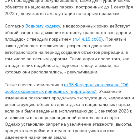
с их последующей рекультивацией, также для туристических
объектов в национальных парках, построенных до 1 сентября
2023 г., допускается эксплуатация по старым правилам.
Согласно
Водному кодексу
, в водоохранных зонах действует
общий запрет на движение и стоянку транспорта вне дорог и
площадок с твердым покрытием (
п.4 ч.15 ст.65
). Принятый
закон добавляет исключение: разрешено движение
автотранспорта на период создания объектов рекреации, в
том числе по лесным дорогам. Такие дороги после того, как
отпадет в них надобность, подлежат сносу, а земли, на
которых они располагались, - рекультивации.
Также внесены изменения в
ст.38 Федерального закона "Об
особо охраняемых природных территориях"
. Указанные
изменения позволяют продолжать эксплуатацию, капремонт и
реконструкцию объектов для отдыха в национальных парках,
если они были введены в эксплуатацию до 1 сентября 2023 г.
и включены в план рекреационной деятельности парка.
Однако установлен запрет на увеличение этажности, высоты,
процента застройки и отступа от границ участков или
изменения назначения земли.