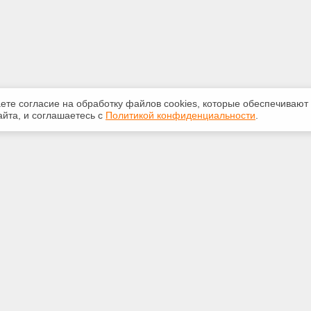
аете согласие на обработку файлов сооkiеs, которые обеспечивают
йта, и соглашаетесь с
Политикой конфиденциальности
.
ная информация
Сервисы
:
Специализированные онлайн-
издания
 69-05-71
Регулярная новостная рассылка
m@mail.ru
Служба поддержки пользователей
«Кодекс» и «Техэксперт»