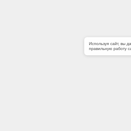
Используя сайт, вы д
правильную работу са
Полезная информация
Контакт
Контакты
Телефон
+7 (3513)
E-mail:
zlatinfor
Адрес: