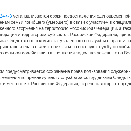
224-ФЗ
устанавливаются сроки предоставления единовременной
нам семьи погибшего (умершего) в связи с участием в специал
ённого вторжения на территорию Российской Федерации, а такж
дерации и территориях субъектов Российской Федерации, прил
ика Следственного комитета, уволенного со службы с правом н
риостановлена в связи с призывом на военную службу по мобил
ровольном содействии в выполнении задач, возложенных на В
ом предусматривается сохранение права пользования служеб
помещений по прежнему месту службы за сотрудниками Следств
х и местностях Российской Федерации, перечень которых опре