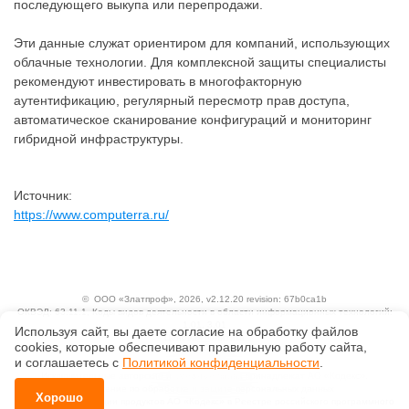
последующего выкупа или перепродажи.
Эти данные служат ориентиром для компаний, использующих
облачные технологии. Для комплексной защиты специалисты
рекомендуют инвестировать в многофакторную
аутентификацию, регулярный пересмотр прав доступа,
автоматическое сканирование конфигураций и мониторинг
гибридной инфраструктуры.
Источник:
https://www.computerra.ru/
©
ООО «Златпроф»
, 2026, v2.12.20 revision: 67b0ca1b
ОКВЭД: 63.11.1, Коды видов деятельности в области информационных технологий:
1.01, 3.01
Используя сайт, вы даете согласие на обработку файлов
Ценовая политика
сооkiеs, которые обеспечивают правильную работу сайта,
Технологии
и соглашаетесь с
Политикой конфиденциальности
.
Исключительные авторские и смежные права принадлежат АО «Кодекс».
Положение по обработке и защите персональных данных
Хорошо
Справка о регистрации продуктов АО «Кодекс» в Реестре российского программного