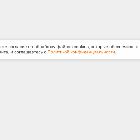
аете согласие на обработку файлов сооkiеs, которые обеспечивают
йта, и соглашаетесь с
Политикой конфиденциальности
.
ная информация
Сервисы
:
Специализированные онлайн-
издания
 69-05-71
Регулярная новостная рассылка
m@mail.ru
Служба поддержки пользователей
«Кодекс» и «Техэксперт»