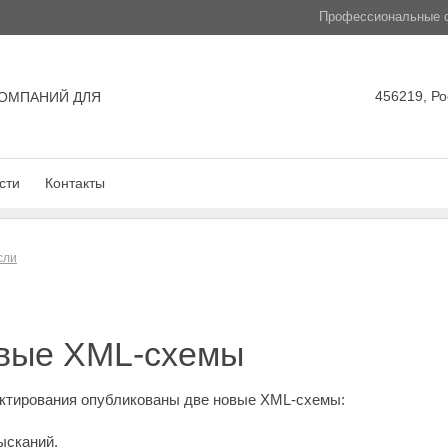
Профессиональные с
456219, Ро
ОМПАНИЙ ДЛЯ
сти
Контакты
сли
вые XML-схемы
ектирования опубликованы две новые XML-схемы:
ысканий.