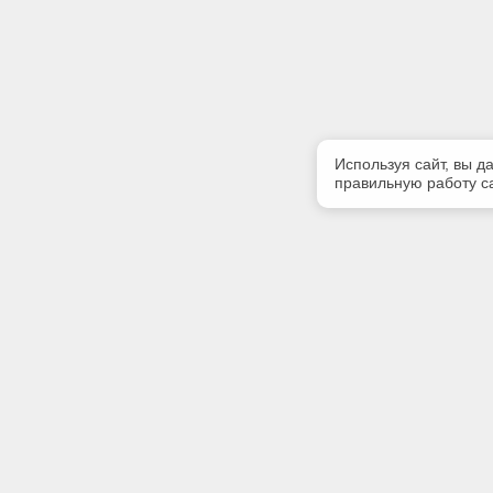
Используя сайт, вы д
правильную работу са
Полезная информация
Контакт
Контакты
Телефон
+7 (3513)
E-mail:
zlatinfor
Адрес: