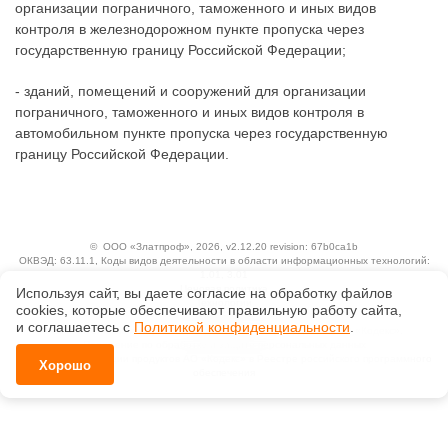
организации пограничного, таможенного и иных видов
контроля в железнодорожном пункте пропуска через
государственную границу Российской Федерации;
- зданий, помещений и сооружений для организации
пограничного, таможенного и иных видов контроля в
автомобильном пункте пропуска через государственную
границу Российской Федерации.
©
ООО «Златпроф»
, 2026, v2.12.20 revision: 67b0ca1b
ОКВЭД: 63.11.1, Коды видов деятельности в области информационных технологий:
1.01, 3.01
Ценовая политика
Используя сайт, вы даете согласие на обработку файлов
Технологии
сооkiеs, которые обеспечивают правильную работу сайта,
и соглашаетесь с
Политикой конфиденциальности
.
Исключительные авторские и смежные права принадлежат АО «Кодекс».
Положение по обработке и защите персональных данных
Справка о регистрации продуктов АО «Кодекс» в Реестре российского программного
Хорошо
обеспечения