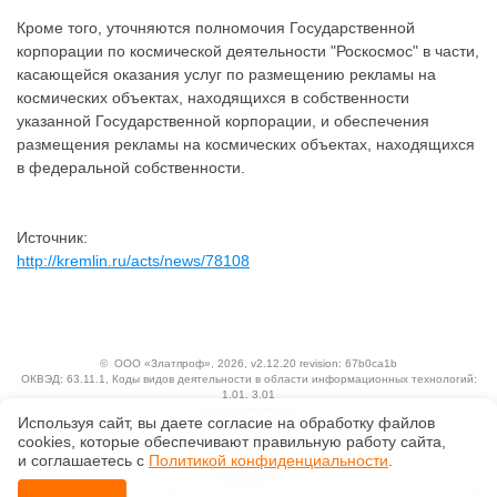
Кроме того, уточняются полномочия Государственной
корпорации по космической деятельности "Роскосмос" в части,
касающейся оказания услуг по размещению рекламы на
космических объектах, находящихся в собственности
указанной Государственной корпорации, и обеспечения
размещения рекламы на космических объектах, находящихся
в федеральной собственности.
Источник:
http://kremlin.ru/acts/news/78108
©
ООО «Златпроф»
, 2026, v2.12.20 revision: 67b0ca1b
ОКВЭД: 63.11.1, Коды видов деятельности в области информационных технологий:
1.01, 3.01
Ценовая политика
Используя сайт, вы даете согласие на обработку файлов
Технологии
сооkiеs, которые обеспечивают правильную работу сайта,
Исключительные авторские и смежные права принадлежат АО «Кодекс».
и соглашаетесь с
Политикой конфиденциальности
.
Положение по обработке и защите персональных данных
Справка о регистрации продуктов АО «Кодекс» в Реестре российского программного