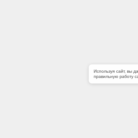
Используя сайт, вы д
правильную работу са
Полезная информация
Контакт
Контакты
Телефон
+7 (3513)