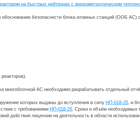
реактором на быстрых нейтронах с жидкометаллическим теплоно
о обоснованию безопасности блока атомных станций (ООБ АС) с
 реакторов).
ока многоблочной АС необходимо разрабатывать отдельный отчё
оружение которых выданы до вступления в силу
НП-018-25
, и б
тствие с требованиями
НП-018-25
. Сроки и объём необходимых
овий действия лицензии на деятельность в области использован