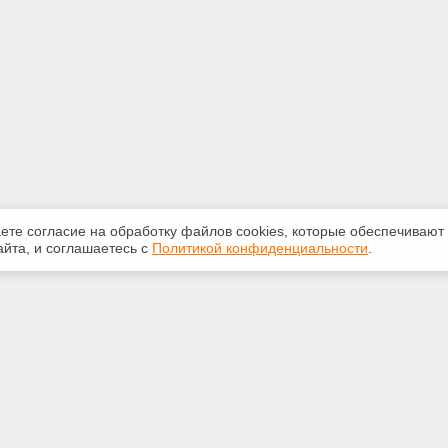
аете согласие на обработку файлов сооkiеs, которые обеспечивают
йта, и соглашаетесь с
Политикой конфиденциальности
.
ная информация
Сервисы
:
Специализированные онлайн-
издания
 69-05-71