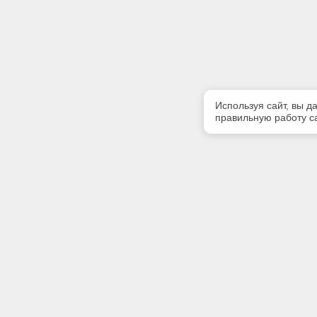
Используя сайт, вы д
правильную работу са
Полезная информация
Контакт
Контакты
Телефон
+7 (3513)
E-mail:
zlatinfor
Адрес: