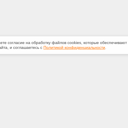
аете согласие на обработку файлов сооkiеs, которые обеспечивают
йта, и соглашаетесь с
Политикой конфиденциальности
.
ная информация
Сервисы
:
Специализированные онлайн-
издания
 69-05-71
Регулярная новостная рассылка
m@mail.ru
Служба поддержки пользователей
«Кодекс» и «Техэксперт»