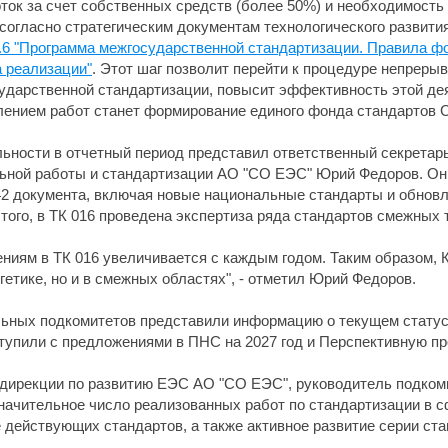
ток за счет собственных средств (более 50%) и необходимост
согласно стратегическим документам технологического развити
.6 "Программа межгосударственной стандартизации. Правила фо
 реализации"
. Этот шаг позволит перейти к процедуре непреры
ударственной стандартизации, повысит эффективность этой дея
ением работ станет формирование единого фонда стандартов Со
ьности в отчетный период представил ответственный секретарь
ной работы и стандартизации АО "СО ЕЭС" Юрий Федоров. Он с
42 документа, включая новые национальные стандарты и обновл
того, в ТК 016 проведена экспертиза ряда стандартов смежных 
ниям в ТК 016 увеличивается с каждым годом. Таким образом, К
гетике, но и в смежных областях", - отметил Юрий Федоров.
льных подкомитетов представили информацию о текущем статус
тупили с предложениями в ПНС на 2027 год и Перспективную пр
 дирекции по развитию ЕЭС АО "СО ЕЭС", руководитель подком
ачительное число реализованных работ по стандартизации в с
 действующих стандартов, а также активное развитие серии ста