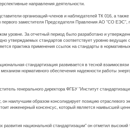
 перспективные направления деятельности.
едставители организаций-членов и наблюдателей ТК 016, а такж
м первого заместителя Председателя Правления АО "СО ЕЭС", 
оком уровне. За отчетный период было разработано и утвержден
дно утверждаемых стандартов соответствует уровню ведущих о
яется практика применения ссылок на стандарты в нормативных 
ациональная стандартизация развивается в тесной взаимосвязи 
 механизм нормативного обеспечения надежности работы энерг
ститель генерального директора ФГБУ "Институт стандартизаци
ет, он наилучшим образом консолидирует позицию отраслевого э
тоит инженерный консенсус, который является наивысшей ценно
х развития национальной стандартизации" он отметил высокий 