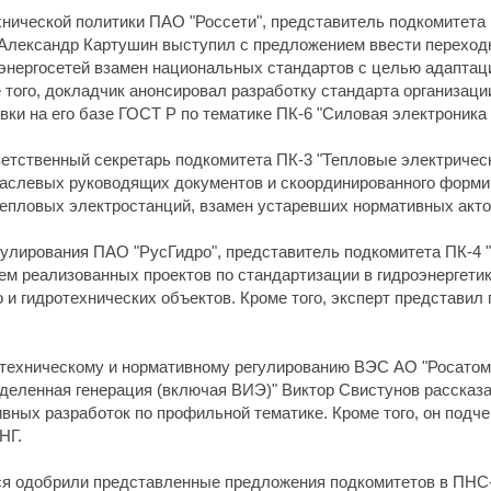
нической политики ПАО "Россети", представитель подкомитета 
 Александр Картушин выступил с предложением ввести переход
энергосетей взамен национальных стандартов с целью адаптац
 того, докладчик анонсировал разработку стандарта организаци
вки на его базе ГОСТ Р по тематике ПК-6 "Силовая электроника 
етственный секретарь подкомитета ПК-3 "Тепловые электрическ
раслевых руководящих документов и скоординированного форми
епловых электростанций, взамен устаревших нормативных акто
гулирования ПАО "РусГидро", представитель подкомитета ПК-4 
м реализованных проектов по стандартизации в гидроэнергетик
 и гидротехнических объектов. Кроме того, эксперт представи
 техническому и нормативному регулированию ВЭС АО "Росатом
деленная генерация (включая ВИЭ)" Виктор Свистунов рассказа
вных разработок по профильной тематике. Кроме того, он подч
НГ.
я одобрили представленные предложения подкомитетов в ПНС-