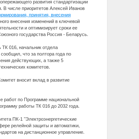
ь опережающего развития стандартизации
я. В числе приоритетов Алексей Иванов
рмирования, принятия, внесения
вного внесения изменений в ключевой
тельности и оптимизирует сроки ее
юзного государства Россия - Беларусь.
 ТК 016, начальник отдела
ообщил, что за полтора года по
ения действующих, а также 5
технических комитетов.
омитет вносит вклад в развитие
е работ по Программе национальной
ограмму работы ТК 016 до 2032 года.
итета ПК-1 "Электроэнергетические
фере релейной защиты и автоматики,
ндартов на дистанционное управление.