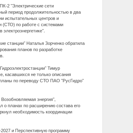
ПК-2 "Электрические сети
ный период продолжительностью в два
ии испытательных центров и
и (СТО) по работе с системами
в электроэнергетике".
ие станции" Наталья Зорченко обратила
рования планов по разработке
в.
"Гидроэлектростанции" Тимур
е, касавшихся не только описания
л планы по переводу СТО ПАО "РусГидро"
 Возобновляемая энергия",
л о планах по расширению состава его
еркнул необходимость координации
2027 и Перспективную программу