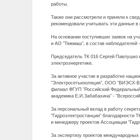
работы.
Также они рассмотрели и приняли к све
рекомендовали учитывать эти данные в 
На основании поступивших заявок на уч
и АО "Тяжмаш", в состав наблюдателей
Председатель ТК 016 Сергей Павлушко 
электроэнергетике.
За активное участие в разработке наци
"Электросетьизоляция", ООО "ВИЭСХ-ВИ
филиал ФГУП "Российский Федеральный 
академика Е.И.Забабахина" - "Всероссий
За персональный вклад в работу секрет
"Гидроэлектростанции" благодарности Т
и менеджеру проектов Ассоциации "Гидр
За экспертизу проектов международных 