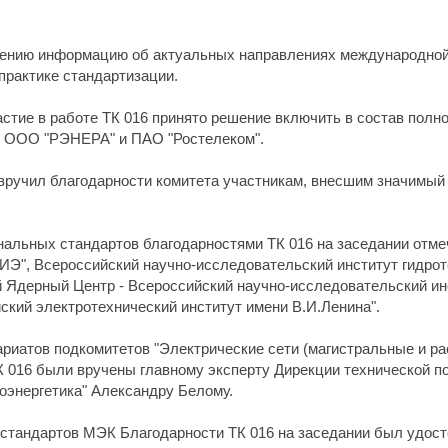
дению информацию об актуальных направлениях международной 
практике стандартизации.
астие в работе ТК 016 принято решение включить в состав по
 - ООО "РЭНЕРА" и ПАО "Ростелеком".
вручил благодарности комитета участникам, внесшим значимый 
ональных стандартов благодарностями ТК 016 на заседании отм
Э", Всероссийский научно-исследовательский институт гидрот
Ядерный Центр - Всероссийский научно-исследовательский ин
ский электротехнический институт имени В.И.Ленина".
ариатов подкомитетов "Электрические сети (магистральные и р
К 016 были вручены главному эксперту Дирекции технической п
оэнергетика" Александру Белому.
стандартов МЭК Благодарности ТК 016 на заседании был удост