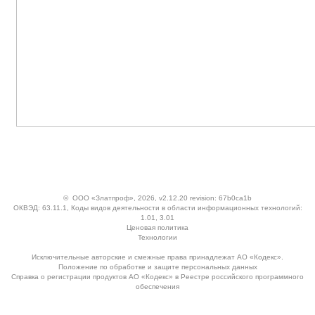
©
ООО «Златпроф»
, 2026, v2.12.20 revision: 67b0ca1b
ОКВЭД: 63.11.1, Коды видов деятельности в области информационных технологий:
1.01, 3.01
Ценовая политика
Технологии
Исключительные авторские и смежные права принадлежат АО «Кодекс».
Положение по обработке и защите персональных данных
Справка о регистрации продуктов АО «Кодекс» в Реестре российского программного
обеспечения