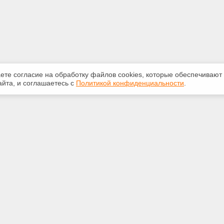
аете согласие на обработку файлов сооkiеs, которые обеспечивают
йта, и соглашаетесь с
Политикой конфиденциальности
.
ная информация
Сервисы
:
Специализированные онлайн-
издания
 69-05-71
Регулярная новостная рассылка
m@mail.ru
Служба поддержки пользователей
«Кодекс» и «Техэксперт»