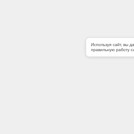
Используя сайт, вы д
правильную работу са
Полезная информация
Контакт
Контакты
Телефон
+7 (3513)
E-mail:
zlatinfor
Адрес: