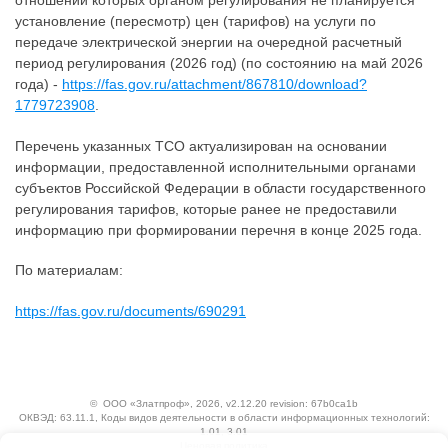
отношении которых органом регулирования не планируется
установление (пересмотр) цен (тарифов) на услуги по
передаче электрической энергии на очередной расчетный
период регулирования (2026 год) (по состоянию на май 2026
года) -
https://fas.gov.ru/attachment/867810/download?
1779723908
.
Перечень указанных ТСО актуализирован на основании
информации, предоставленной исполнительными органами
субъектов Российской Федерации в области государственного
регулирования тарифов, которые ранее не предоставили
информацию при формировании перечня в конце 2025 года.
По материалам:
https://fas.gov.ru/documents/690291
©
ООО «Златпроф»
, 2026, v2.12.20 revision: 67b0ca1b
ОКВЭД: 63.11.1, Коды видов деятельности в области информационных технологий:
1.01, 3.01
Ценовая политика