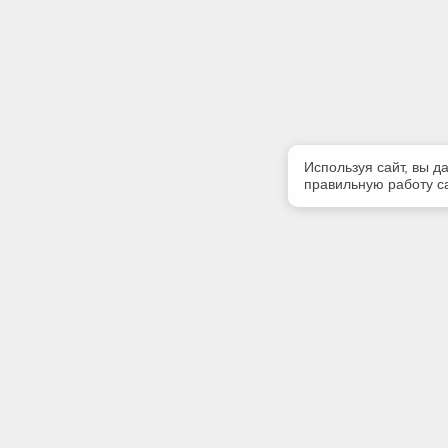
Используя сайт, вы д
правильную работу са
Полезная информация
Контакт
Контакты
Телефон
+7 (3513)
E-mail:
zlatinfor