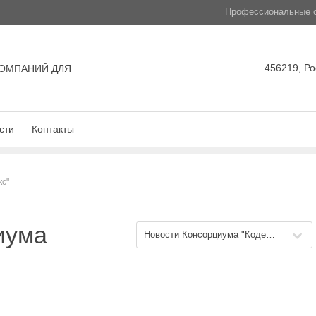
Профессиональные с
456219, Ро
ОМПАНИЙ ДЛЯ
сти
Контакты
кс"
иума
Новости Консорциума "Кодекс"