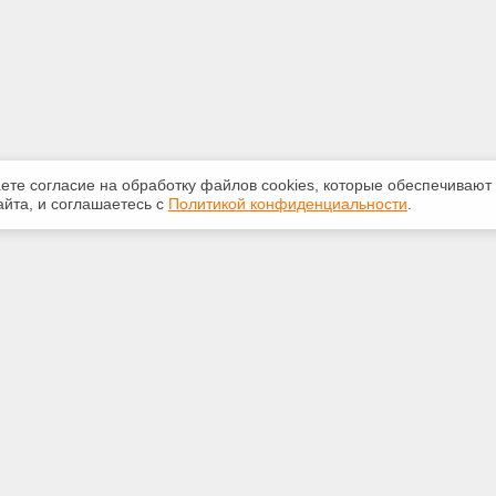
аете согласие на обработку файлов сооkiеs, которые обеспечивают
йта, и соглашаетесь с
Политикой конфиденциальности
.
ная информация
Сервисы
:
Специализированные онлайн-
издания
 69-05-71
Регулярная новостная рассылка
m@mail.ru
Служба поддержки пользователей